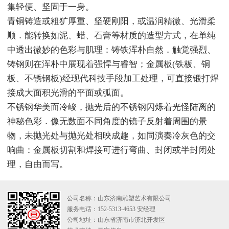
集轻便、坚固于一身。
青铜铸造或粗犷厚重、坚硬刚阳，或温润精微、光滑柔
顺．能转换如泥、蜡、石膏等材质的造型方式，在单纯
中透出微妙的色彩与肌理：铸铁浑朴自然．触觉强烈、
铸钢则在浑朴中展现着强悍与睿智；金属板(铁板、铜
板、不锈钢板)经现代科技手段加工处理，可直接锻打焊
接成大面积光滑的平面或弧面。
不锈钢华美而冷峻，抛光后的不锈钢闪烁着光怪陆离的
神秘色彩．像无数面不同角度的镜子反射着周围的景
物，未抛光处与抛光处相映成趣，如同演奏冷灰色的交
响曲：金属板切割和焊接可进行弯曲、封闭或半封闭处
理，自由而写。
公司名称：山东济南雕塑艺术有限公司
服务电话：152-5313-4653 安经理
公司地址：山东省济南市济北开发区