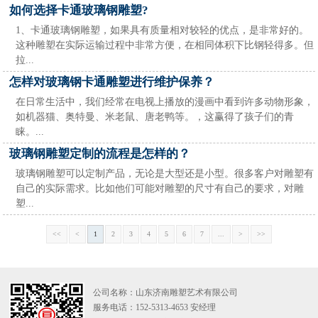
如何选择卡通玻璃钢雕塑?
1、卡通玻璃钢雕塑，如果具有质量相对较轻的优点，是非常好的。
这种雕塑在实际运输过程中非常方便，在相同体积下比钢轻得多。但
拉...
怎样对玻璃钢卡通雕塑进行维护保养？
在日常生活中，我们经常在电视上播放的漫画中看到许多动物形象，
如机器猫、奥特曼、米老鼠、唐老鸭等。，这赢得了孩子们的青
睐。...
玻璃钢雕塑定制的流程是怎样的？
玻璃钢雕塑可以定制产品，无论是大型还是小型。很多客户对雕塑有
自己的实际需求。比如他们可能对雕塑的尺寸有自己的要求，对雕
塑...
<<
<
1
2
3
4
5
6
7
...
>
>>
公司名称：山东济南雕塑艺术有限公司
服务电话：152-5313-4653 安经理