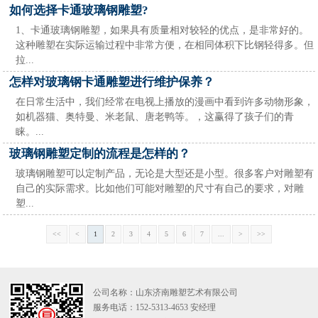
如何选择卡通玻璃钢雕塑?
1、卡通玻璃钢雕塑，如果具有质量相对较轻的优点，是非常好的。
这种雕塑在实际运输过程中非常方便，在相同体积下比钢轻得多。但
拉...
怎样对玻璃钢卡通雕塑进行维护保养？
在日常生活中，我们经常在电视上播放的漫画中看到许多动物形象，
如机器猫、奥特曼、米老鼠、唐老鸭等。，这赢得了孩子们的青
睐。...
玻璃钢雕塑定制的流程是怎样的？
玻璃钢雕塑可以定制产品，无论是大型还是小型。很多客户对雕塑有
自己的实际需求。比如他们可能对雕塑的尺寸有自己的要求，对雕
塑...
<<
<
1
2
3
4
5
6
7
...
>
>>
公司名称：山东济南雕塑艺术有限公司
服务电话：152-5313-4653 安经理